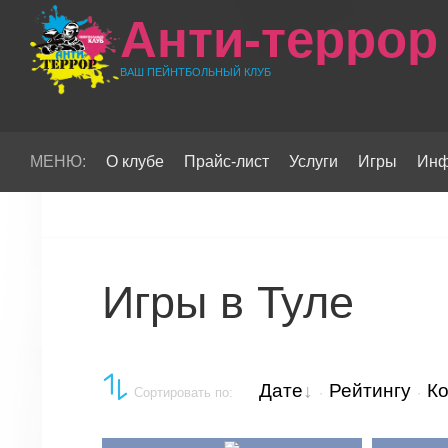
Анти-террор
ВАШ ПЕЙНТБОЛЬНЫЙ КЛУБ
МЕНЮ:
О клубе
Прайс-лист
Услуги
Игры
Инф
Игры в Туле
Дате
Рейтингу
К
Сортировать по
:
·
·