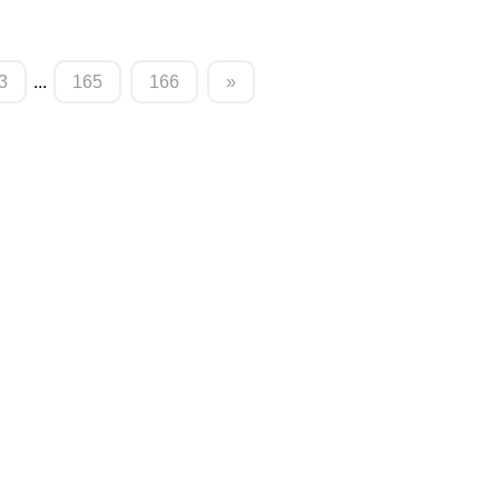
3
...
165
166
»