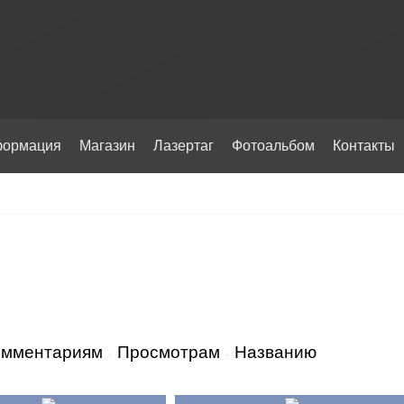
ормация
Магазин
Лазертаг
Фотоальбом
Контакты
омментариям
Просмотрам
Названию
·
·