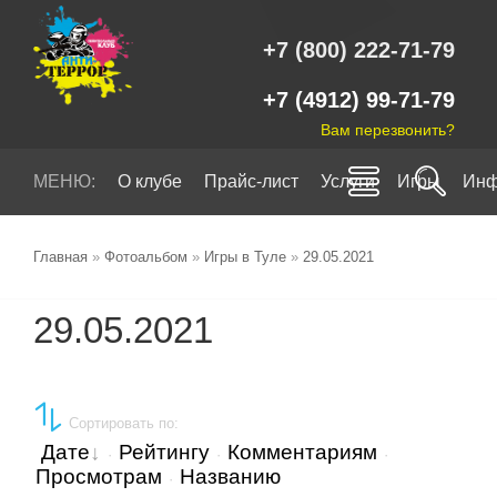
+7 (800) 222-71-79
+7 (4912) 99-71-79
Вам перезвонить?
МЕНЮ:
О клубе
Прайс-лист
Услуги
Игры
Инф
Главная
»
Фотоальбом
»
Игры в Туле
»
29.05.2021
29.05.2021
Сортировать по
:
Дате
Рейтингу
Комментариям
·
·
·
Просмотрам
Названию
·