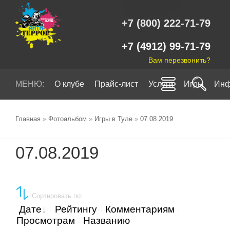
+7 (800) 222-71-79
+7 (4912) 99-71-79
Вам перезвонить?
МЕНЮ:
О клубе
Прайс-лист
Услуги
Игры
Инф
Главная
»
Фотоальбом
»
Игры в Туле
»
07.08.2019
07.08.2019
Сортировать по
:
Дате
Рейтингу
Комментариям
·
·
·
Просмотрам
Названию
·