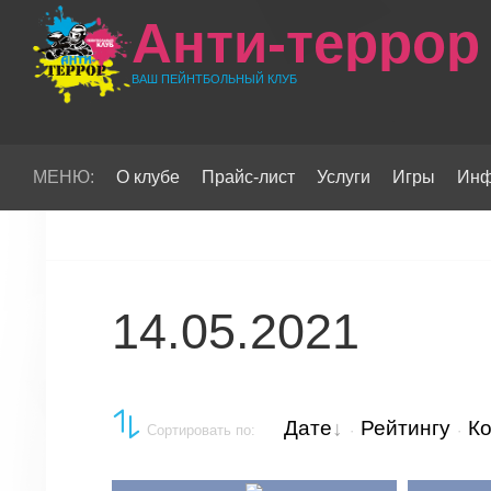
Анти-террор
ВАШ ПЕЙНТБОЛЬНЫЙ КЛУБ
МЕНЮ:
О клубе
Прайс-лист
Услуги
Игры
Инф
14.05.2021
Дате
Рейтингу
К
Сортировать по
:
·
·