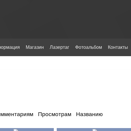
ормация
Магазин
Лазертаг
Фотоальбом
Контакты
омментариям
Просмотрам
Названию
·
·