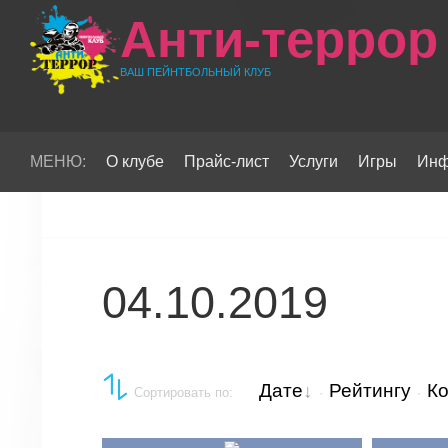
Анти-террор
ВАШ ПЕЙНТБОЛЬНЫЙ КЛУБ
МЕНЮ:
О клубе
Прайс-лист
Услуги
Игры
Инф
04.10.2019
Дате
Рейтингу
К
Сортировать по
:
·
·