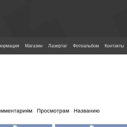
ормация
Магазин
Лазертаг
Фотоальбом
Контакты
омментариям
Просмотрам
Названию
·
·