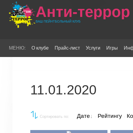
Анти-террор
ВАШ ПЕЙНТБОЛЬНЫЙ КЛУБ
МЕНЮ:
О клубе
Прайс-лист
Услуги
Игры
Инф
11.01.2020
Дате
Рейтингу
К
Сортировать по
:
·
·