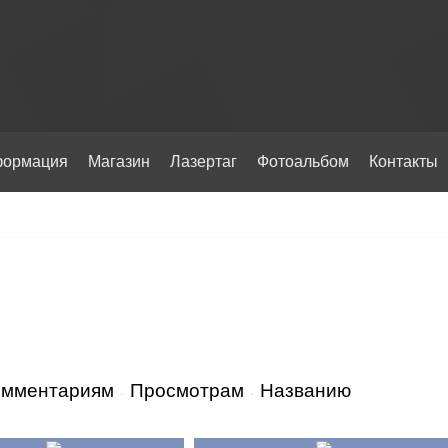
ормация
Магазин
Лазертаг
Фотоальбом
Контакты
омментариям
Просмотрам
Названию
·
·