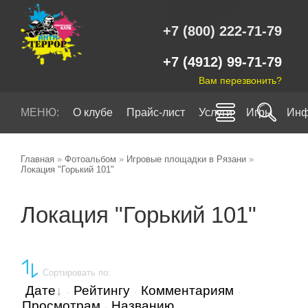
+7 (800) 222-71-79
+7 (4912) 99-71-79
Вам перезвонить?
МЕНЮ:
О клубе
Прайс-лист
Услуги
Игры
Инф
Главная
»
Фотоальбом
»
Игровые площадки в Рязани
»
Локация "Горький 101"
Локация "Горький 101"
Сортировать по
:
Дате
Рейтингу
Комментариям
·
·
·
Просмотрам
Названию
·