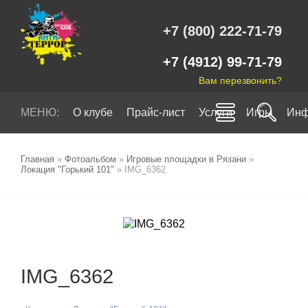
+7 (800) 222-71-79
+7 (4912) 99-71-79
Вам перезвонить?
МЕНЮ:
О клубе
Прайс-лист
Услуги
Игры
Инф
Главная
»
Фотоальбом
»
Игровые площадки в Рязани
»
Локация "Горький 101"
» IMG_6362
IMG_6362