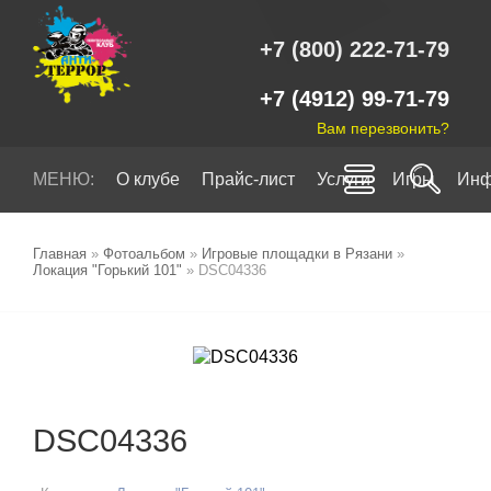
+7 (800) 222-71-79
+7 (4912) 99-71-79
Вам перезвонить?
МЕНЮ:
О клубе
Прайс-лист
Услуги
Игры
Инф
Главная
»
Фотоальбом
»
Игровые площадки в Рязани
»
Локация "Горький 101"
» DSC04336
DSC04336