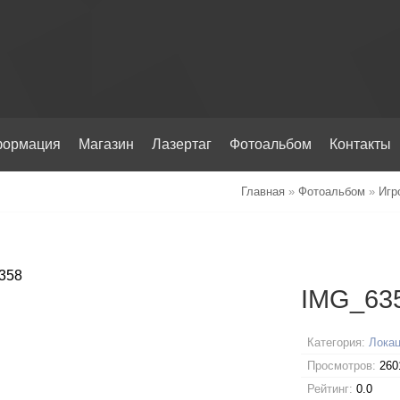
ормация
Магазин
Лазертаг
Фотоальбом
Контакты
Главная
»
Фотоальбом
»
Игр
IMG_63
Категория:
Локац
Просмотров:
260
Рейтинг:
0.0