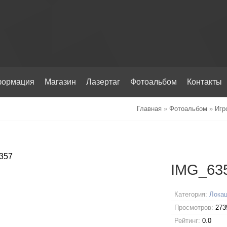
ормация
Магазин
Лазертаг
Фотоальбом
Контакты
Главная
»
Фотоальбом
»
Игр
IMG_63
Категория:
Локац
Просмотров:
273
Рейтинг:
0.0