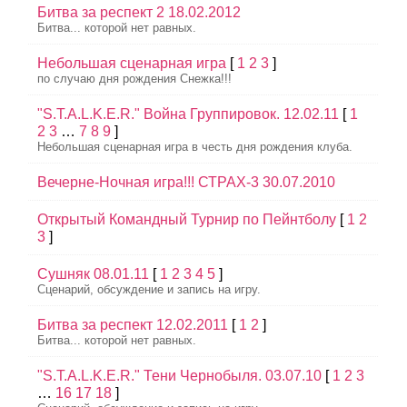
Битва за респект 2 18.02.2012
Битва... которой нет равных.
Небольшая сценарная игра
[
1
2
3
]
по случаю дня рождения Снежка!!!
"S.T.A.L.K.E.R." Война Группировок. 12.02.11
[
1
2
3
…
7
8
9
]
Небольшая сценарная игра в честь дня рождения клуба.
Вечерне-Ночная игра!!! СТРАХ-3 30.07.2010
Открытый Командный Турнир по Пейнтболу
[
1
2
3
]
Сушняк 08.01.11
[
1
2
3
4
5
]
Сценарий, обсуждение и запись на игру.
Битва за респект 12.02.2011
[
1
2
]
Битва... которой нет равных.
"S.T.A.L.K.E.R." Тени Чернобыля. 03.07.10
[
1
2
3
…
16
17
18
]