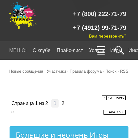
+7 (800) 222-71-79
+7 (4912) 99-71-79
Вам перезвонить?
МЕНЮ:
О клубе
Прайс-лист
Услуги
Игры
Инф
Новые сообщения
·
Участники
·
Правила форума
·
Поиск
·
RSS
Страница
1
из
2
1
2
»
Большие и неочень Игры