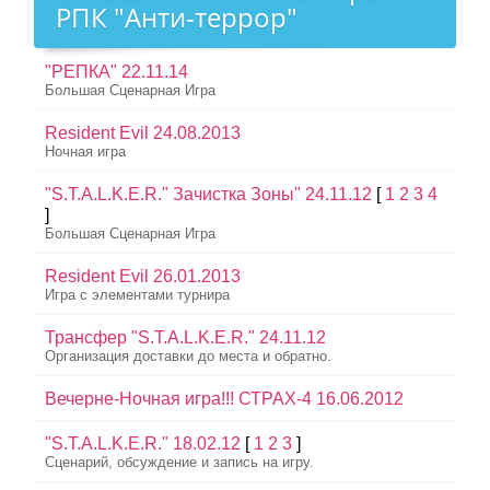
РПК "Анти-террор"
"РЕПКА" 22.11.14
Большая Сценарная Игра
Resident Evil 24.08.2013
Ночная игра
"S.T.A.L.K.E.R." Зачистка Зоны" 24.11.12
[
1
2
3
4
]
Большая Сценарная Игра
Resident Evil 26.01.2013
Игра с элементами турнира
Трансфер "S.T.A.L.K.E.R." 24.11.12
Организация доставки до места и обратно.
Вечерне-Ночная игра!!! СТРАХ-4 16.06.2012
"S.T.A.L.K.E.R." 18.02.12
[
1
2
3
]
Сценарий, обсуждение и запись на игру.