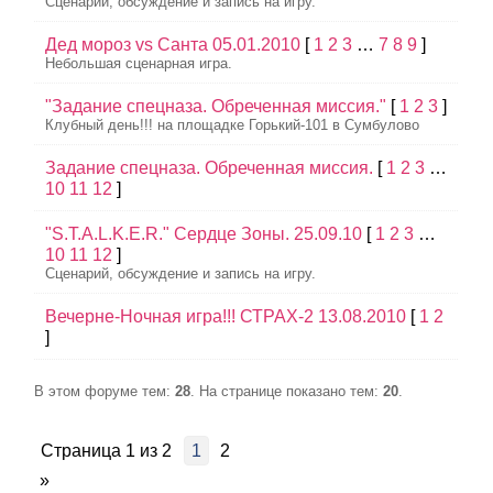
Сценарий, обсуждение и запись на игру.
Дед мороз vs Санта 05.01.2010
[
1
2
3
…
7
8
9
]
Небольшая сценарная игра.
"Задание спецназа. Обреченная миссия."
[
1
2
3
]
Клубный день!!! на площадке Горький-101 в Сумбулово
Задание спецназа. Обреченная миссия.
[
1
2
3
…
10
11
12
]
"S.T.A.L.K.E.R." Сердце Зоны. 25.09.10
[
1
2
3
…
10
11
12
]
Сценарий, обсуждение и запись на игру.
Вечерне-Ночная игра!!! СТРАХ-2 13.08.2010
[
1
2
]
В этом форуме тем:
28
. На странице показано тем:
20
.
Страница
1
из
2
1
2
»