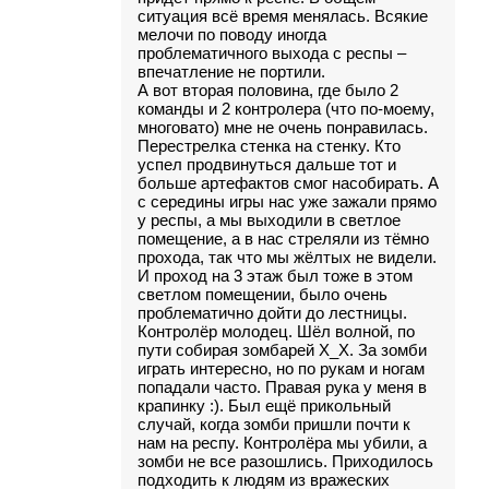
ситуация всё время менялась. Всякие
мелочи по поводу иногда
проблематичного выхода с респы –
впечатление не портили.
А вот вторая половина, где было 2
команды и 2 контролера (что по-моему,
многовато) мне не очень понравилась.
Перестрелка стенка на стенку. Кто
успел продвинуться дальше тот и
больше артефактов смог насобирать. А
с середины игры нас уже зажали прямо
у респы, а мы выходили в светлое
помещение, а в нас стреляли из тёмно
прохода, так что мы жёлтых не видели.
И проход на 3 этаж был тоже в этом
светлом помещении, было очень
проблематично дойти до лестницы.
Контролёр молодец. Шёл волной, по
пути собирая зомбарей X_X. За зомби
играть интересно, но по рукам и ногам
попадали часто. Правая рука у меня в
крапинку :). Был ещё прикольный
случай, когда зомби пришли почти к
нам на респу. Контролёра мы убили, а
зомби не все разошлись. Приходилось
подходить к людям из вражеских