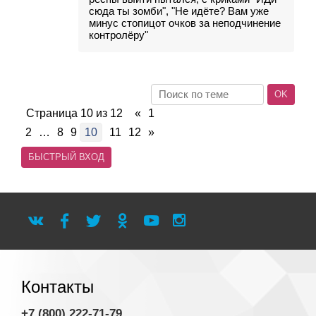
сюда ты зомби", "Не идёте? Вам уже
минус стопицот очков за неподчинение
контролёру"
Страница
10
из
12
«
1
2
…
8
9
10
11
12
»
Контакты
+7 (800) 222-71-79