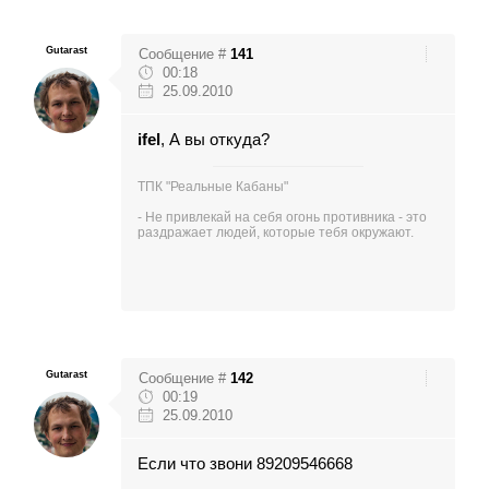
Gutarast
Сообщение #
141
00:18
25.09.2010
ifel
, А вы откуда?
ТПК "Реальные Кабаны"
- Не привлекай на себя огонь противника - это
раздражает людей, которые тебя окружают.
Gutarast
Сообщение #
142
00:19
25.09.2010
Если что звони 89209546668