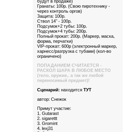
будут в продаже)
Гранаты: 100р. (Свою пиротехнику -
через контроль оргов)
Защита: 100р.
Ствол 14" - 100р.
Подсумок+2 тубы: 100р.
Подсумок+4 тубы: 200р.
Полный прокат: 200р. (Маркер, маска,
форма, перчатки)
VIP-прокат: 600р (электронный маркер,
харнесс/разгрузка с тубами) (кол-во
ограничено)
ПОПАДАНИЕМ СЧИТАЕТСЯ -
РАСКОЛ ШАРА В ЛЮБОЕ МЕСТО
(тело, оружие,. а так же любой
переносимый предмет)!
Сценарий:
находится
ТУТ
автор: Снежок
Примут участие:
1. Gutarast
2. sigarettt
3. Gromint
4. lexj31