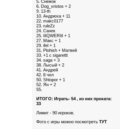
5. Снежок
6. Dog_xristos + 2
9. 13-th
10. Андрюха + 11
22. makc0177
23. ruleZz
24. Санек
25. IiIQWERIiI + 1
27. Макс + 1
29. ifel + 1
31. Plohish + Матвей
33. +1 с sigarettt
34. saga + 3
38. Лысый + 2
41. Андрей
42. 8 чел
50. Shtopor + 1
52. Ян + 2
55.
ИТОГО: Играть- 54 , из них проката:
33
Лимит - 90 игроков.
Фото с игры можно посмотреть
ТУТ