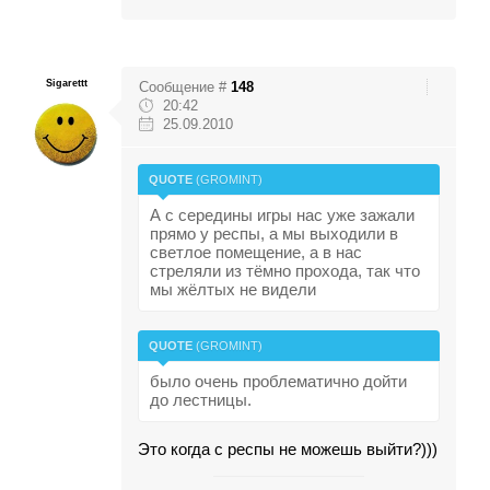
Sigarettt
Сообщение #
148
20:42
25.09.2010
QUOTE
(
GROMINT
)
А с середины игры нас уже зажали
прямо у респы, а мы выходили в
светлое помещение, а в нас
стреляли из тёмно прохода, так что
мы жёлтых не видели
QUOTE
(
GROMINT
)
было очень проблематично дойти
до лестницы.
Это когда с респы не можешь выйти?)))