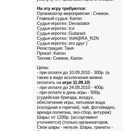
На эту игру требуются:
Организатор мероприятия : Снежок.
Главный судья: Капон
Судья-игротех: Devastator
Судья-игротех: Ice
Судья-игротех: Gutarast
Судья-игротех: Vol4@RA_RZN
Судья-игротех: его друг )
Регистрация: Таня
Прокат: Капон
Техник: Снежок, Капон
Цены:
- при оплате до 10.09.2010 - 300р. (а
также в виде исключения можно
оплатить на
игре 11.09.10
)
- при оплате до 24.09.2010 - 400р.
- при оплате в день игры - 500р.
(судейская бригада, воздух,
обеспечение игры, питьевая вода
(холодная и горячая), чай, фото/видео,
аренда полигона, эко-сбор, антураж)
Шары: от 1200р. (ассортимент
уточняется) (только организаторов.
Свои шары - нельзя. Шары, гранаты -