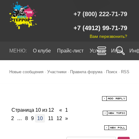
+7 (800) 222-71-79
+7 (4912) 99-71-79
Вам перезвонить?
МЕНЮ:
О клубе
Прайс-лист
Услуги
Игры
Инф
Новые сообщения
·
Участники
·
Правила форума
·
Поиск
·
RSS
Страница
10
из
12
«
1
2
…
8
9
10
11
12
»