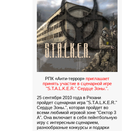
РПК «Анти-террор»
приглашает
принять участие в сценарной игре
"S.T.A.L.K.E.R." Сердце Зоны.".
25 сентября 2010 года в Рязани
пройдет сценарная игра "S.T.A.L.K.E.R."
Сердце Зоны.", которая пройдет во
всеми любимой игровой зоне
"Сектор 3
А"
. Она включает в себя пейнтбольную
игру с интересным сценарием,
разнообразные конкурсы и подарки