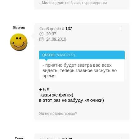
...Милосердие не бывает чрезмерным...
Sigarettt
Сообщение #
137
20:37
24.09.2010
QUOTE
(
MAKC0177
)
- приятно будет завтра вас всех
видеть, теперь главное заснуть во
время
+ 5 !!!
такая же фигня)
в этот раз не забуду ключики)
Яд не подействовал?
Санек