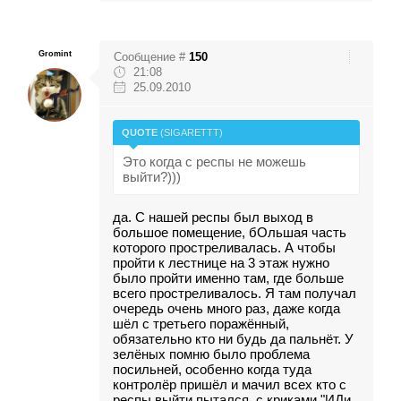
Gromint
Сообщение #
150
21:08
25.09.2010
QUOTE
(
SIGARETTT
)
Это когда с респы не можешь
выйти?)))
да. С нашей респы был выход в
большое помещение, бОльшая часть
которого простреливалась. А чтобы
пройти к лестнице на 3 этаж нужно
было пройти именно там, где больше
всего простреливалось. Я там получал
очередь очень много раз, даже когда
шёл с третьего поражённый,
обязательно кто ни будь да пальнёт. У
зелёных помню было проблема
посильней, особенно когда туда
контролёр пришёл и мачил всех кто с
респы выйти пытался, с криками "ИДи