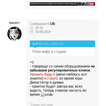
Makc0177
Сообщение #
136
20:10
24.09.2010
QUOTE
(
DOG_XRISTOS
)
Плиз инфу в студию
+1
- товарищи со своим оборудованием
не
забываем регулировочные ключи
.
Хронить буду я
(
меня надеюсь все
знаете
)
и строго
, во время игры
Девастатор я думаю.
- приятно будет завтра вас всех
видеть, теперь главное заснуть во
время
"Серые охотники"