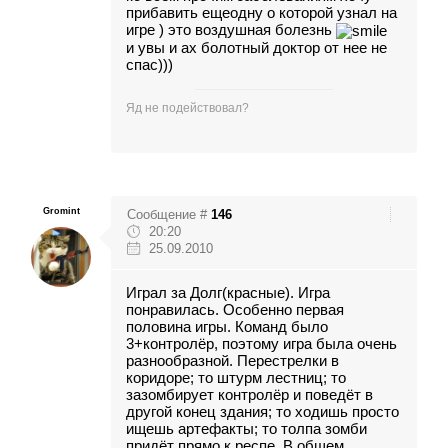
прибавить ещеодну о которой узнал на
игре ) это воздушная болезнь
и увы и ах болотный доктор от нее не
спас)))
Яд не подействовал?
Gromint
Сообщение #
146
20:20
25.09.2010
Играл за Долг(красные). Игра
понравилась. Особенно первая
половина игры. Команд было
3+контролёр, поэтому игра была очень
разнообразной. Перестрелки в
коридоре; то штурм лестниц; то
зазомбирует контролёр и поведёт в
другой конец здания; то ходишь просто
ищешь артефакты; то толпа зомби
придёт прямо к респе. В общем