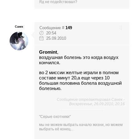
Яд не подействовал?
Санек
Сообщение #
149
20:54
25.09.2010
Gromint
,
воздушная болезнь это когда воздух
кончился.
во 2 миссии желтые играли в полном
составе минут 20,а еще через 10
большая половина болела воздушной
болезнью.
Сообщение отредактировал
Санек
-
Воскресенье, 26.09.2010, 20:16
"Серые охотники"
мы не можем выбрать начало жизни, но можем
выбрать её конец...