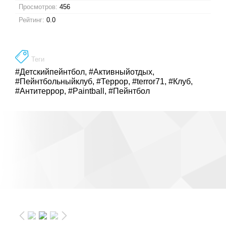
Просмотров:
456
Рейтинг:
0.0
Теги
#Детскийпейнтбол
,
#Активныйотдых
,
#Пейнтбольныйклуб
,
#Террор
,
#terror71
,
#Клуб
,
#Антитеррор
,
#Paintball
,
#Пейнтбол