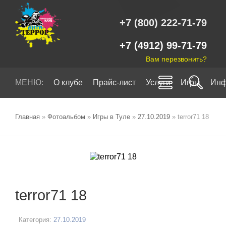
+7 (800) 222-71-79
+7 (4912) 99-71-79
Вам перезвонить?
МЕНЮ:
О клубе
Прайс-лист
Услуги
Игры
Инф
Главная
»
Фотоальбом
»
Игры в Туле
»
27.10.2019
» terror71 18
terror71 18
Категория:
27.10.2019