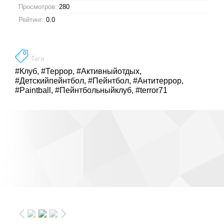
Просмотров:
280
Рейтинг:
0.0
Теги
#Клуб
,
#Террор
,
#Активныйотдых
,
#Детскийпейнтбол
,
#Пейнтбол
,
#Антитеррор
,
#Paintball
,
#Пейнтбольныйклуб
,
#terror71