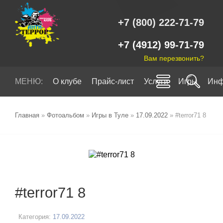
+7 (800) 222-71-79
+7 (4912) 99-71-79
Вам перезвонить?
МЕНЮ:
О клубе
Прайс-лист
Услуги
Игры
Инф
Главная
»
Фотоальбом
»
Игры в Туле
»
17.09.2022
» #terror71 8
#terror71 8
Категория:
17.09.2022