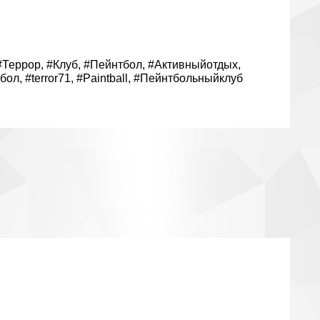
#Террор
,
#Клуб
,
#Пейнтбол
,
#Активныйотдых
,
тбол
,
#terror71
,
#Paintball
,
#Пейнтбольныйклуб