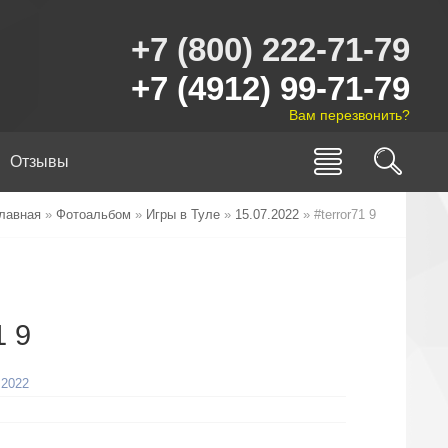
+7 (800) 222-71-79
+7 (4912) 99-71-79
Вам перезвонить?
Отзывы
лавная
»
Фотоальбом
»
Игры в Туле
»
15.07.2022
» #terror71 9
1 9
.2022