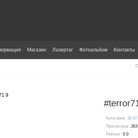
ормация
Магазин
Лазертаг
Фотоальбом
Контакты
Г
#terror7
Категория:
15.07
Просмотров:
263
Рейтинг:
0.0