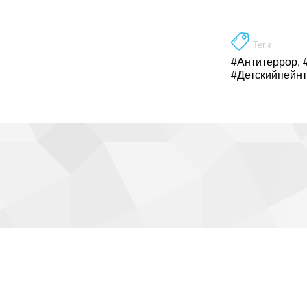
Теги
#Антитеррор
,
#Детскийпейн