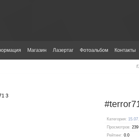
ормация
Магазин
Лазертаг
Фотоальбом
Контакты
Г
#terror7
Категория:
15.07
Просмотров:
239
Рейтинг:
0.0