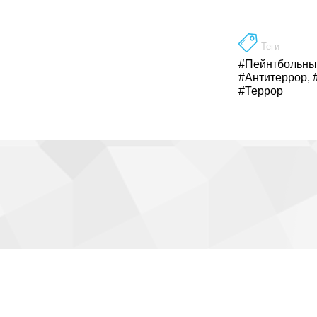
Теги
#Пейнтбольны
#Антитеррор
,
#Террор