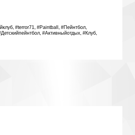
йклуб
,
#terror71
,
#Paintball
,
#Пейнтбол
,
#Детскийпейнтбол
,
#Активныйотдых
,
#Клуб
,