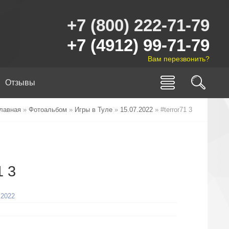
+7 (800) 222-71-79
+7 (4912) 99-71-79
Вам перезвонить?
Отзывы
лавная
»
Фотоальбом
»
Игры в Туле
»
15.07.2022
» #terror71 3
1 3
.2022