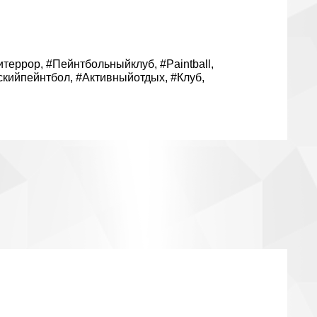
итеррор
,
#Пейнтбольныйклуб
,
#Paintball
,
скийпейнтбол
,
#Активныйотдых
,
#Клуб
,