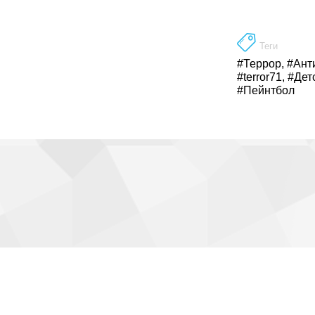
Теги
#Террор
,
#Ант
#terror71
,
#Дет
#Пейнтбол