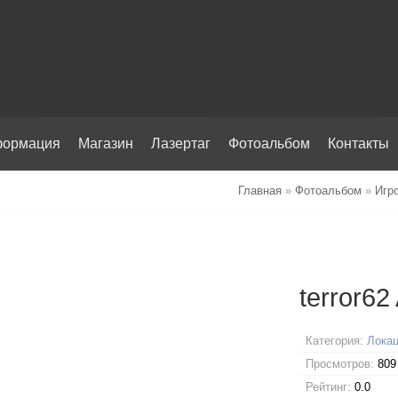
ормация
Магазин
Лазертаг
Фотоальбом
Контакты
Главная
»
Фотоальбом
»
Игр
terror62
Категория:
Локац
Просмотров:
809
Рейтинг:
0.0