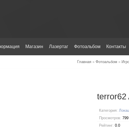
ормация
Магазин
Лазертаг
Фотоальбом
Контакты
Главная
»
Фотоальбом
»
Игр
terror62
Категория:
Локац
Просмотров:
799
Рейтинг:
0.0