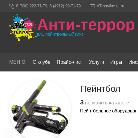
8 (800) 222-71-79, 8 (4912) 99-71-79
AT-rzn@mail.ru
Анти-террор
ВАШ ПЕЙНТБОЛЬНЫЙ КЛУБ
МЕНЮ:
О клубе
Прайс-лист
Услуги
Игры
Инф
Пейнтбол
3
позиции в каталоге
Пейнтбольное оборудован