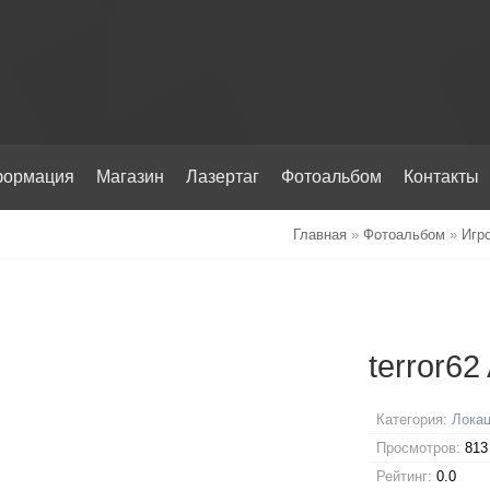
ормация
Магазин
Лазертаг
Фотоальбом
Контакты
Главная
»
Фотоальбом
»
Игр
terror62
Категория:
Локац
Просмотров:
813
Рейтинг:
0.0