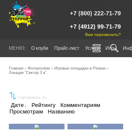
+7 (800) 222-71-79
+7 (4912) 99-71-79
Вам перезвонить?
МЕНЮ:
О клубе
Прайс-лист
Услуги
Игры
Инф
Главная
»
Фотоальбом
»
Игровые площадки в Рязани
»
Локация "Сектор 3 а"
Сортировать по
:
Дате
Рейтингу
Комментариям
·
·
·
Просмотрам
Названию
·