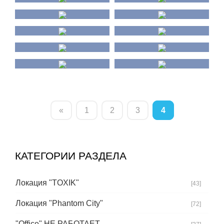
«
1
2
3
4
КАТЕГОРИИ РАЗДЕЛА
Локация "TOXIK"
[43]
Локация "Phantom City"
[72]
"Office" НЕ РАБОТАЕТ