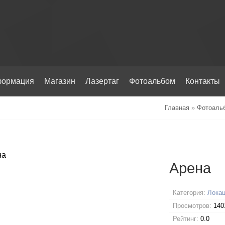
ормация
Магазин
Лазертаг
Фотоальбом
Контакты
Главная
»
Фотоаль
Арена
Категория:
Локац
Просмотров:
140
Рейтинг:
0.0