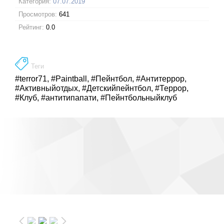
Категория:
07.07.2019
Просмотров:
641
Рейтинг:
0.0
Теги
#terror71
,
#Paintball
,
#Пейнтбол
,
#Антитеррор
,
#Активныйотдых
,
#Детскийпейнтбол
,
#Террор
,
#Клуб
,
#антитипапати
,
#Пейнтбольныйклуб