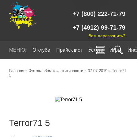
+7 (800) 222-71-79
+7 (4912) 99-71-79
Вам перезвонить?
МЕНЮ:
О клубе
Прайс-лист
Услуги
Игры
Инф
Главная
»
Фотоальбом
»
#антитипапати
»
07.07.2019
» Terror71
5
Terror71 5