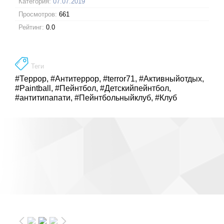
Категория:
07.07.2019
Просмотров:
661
Рейтинг:
0.0
Теги
#Террор
,
#Антитеррор
,
#terror71
,
#Активныйотдых
,
#Paintball
,
#Пейнтбол
,
#Детскийпейнтбол
,
#антитипапати
,
#Пейнтбольныйклуб
,
#Клуб