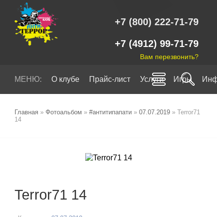
+7 (800) 222-71-79
+7 (4912) 99-71-79
Вам перезвонить?
МЕНЮ:
О клубе
Прайс-лист
Услуги
Игры
Инф
Главная
»
Фотоальбом
»
#антитипапати
»
07.07.2019
» Terror71
14
Terror71 14