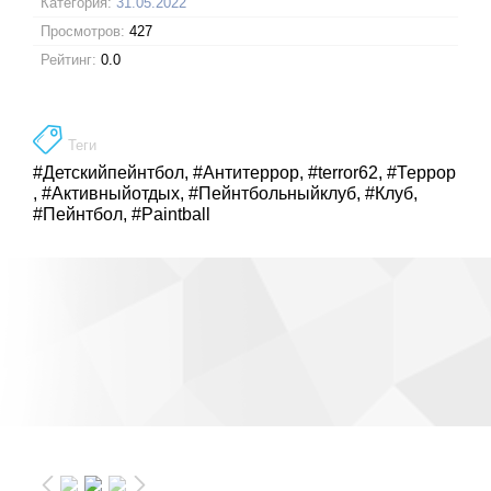
Категория:
31.05.2022
Просмотров:
427
Рейтинг:
0.0
Теги
#Детскийпейнтбол
,
#Антитеррор
,
#terror62
,
#Террор
,
#Активныйотдых
,
#Пейнтбольныйклуб
,
#Клуб
,
#Пейнтбол
,
#Paintball