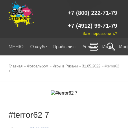
+7 (800) 222-71-79
+7 (4912) 99-71-79
Вам перезвонить?
МЕНЮ:
О клубе
Прайс-лист
Услуги
Игры
Инф
Главная
»
Фотоальбом
»
Игры в Рязани
»
31.05.2022
» #terror62
7
#terror62 7