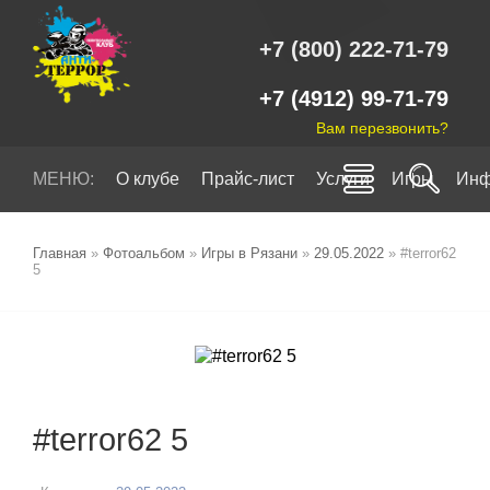
+7 (800) 222-71-79
+7 (4912) 99-71-79
Вам перезвонить?
МЕНЮ:
О клубе
Прайс-лист
Услуги
Игры
Инф
Главная
»
Фотоальбом
»
Игры в Рязани
»
29.05.2022
» #terror62
5
#terror62 5