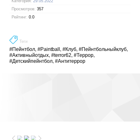
Категория:
29.05.2022
Просмотров:
357
Рейтинг:
0.0
Теги
#Пейнтбол
,
#Paintball
,
#Клуб
,
#Пейнтбольныйклуб
,
#Активныйотдых
,
#terror62
,
#Террор
,
#Детскийпейнтбол
,
#Антитеррор