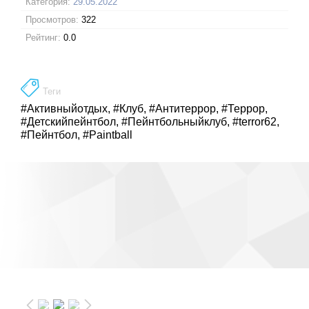
Категория:
29.05.2022
Просмотров:
322
Рейтинг:
0.0
Теги
#Активныйотдых
,
#Клуб
,
#Антитеррор
,
#Террор
,
#Детскийпейнтбол
,
#Пейнтбольныйклуб
,
#terror62
,
#Пейнтбол
,
#Paintball