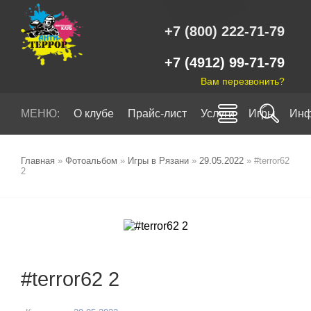
+7 (800) 222-71-79
+7 (4912) 99-71-79
Вам перезвонить?
МЕНЮ:
О клубе
Прайс-лист
Услуги
Игры
Инф
Главная
»
Фотоальбом
»
Игры в Рязани
»
29.05.2022
» #terror62
2
#terror62 2