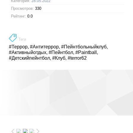
Категория:
28.05.2022
Просмотров:
330
Рейтинг:
0.0
Теги
#Террор
,
#Антитеррор
,
#Пейнтбольныйклуб
,
#Активныйотдых
,
#Пейнтбол
,
#Paintball
,
#Детскийпейнтбол
,
#Клуб
,
#terror62