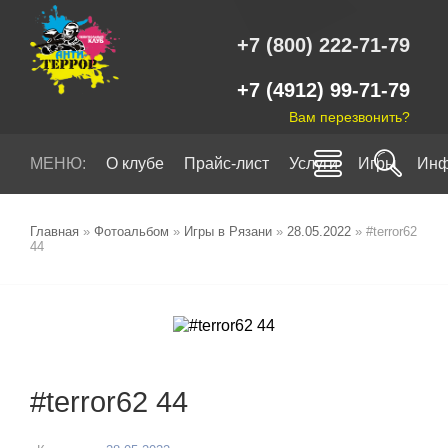
+7 (800) 222-71-79
+7 (4912) 99-71-79
Вам перезвонить?
МЕНЮ:
О клубе
Прайс-лист
Услуги
Игры
Инф
Главная
»
Фотоальбом
»
Игры в Рязани
»
28.05.2022
» #terror62
44
#terror62 44