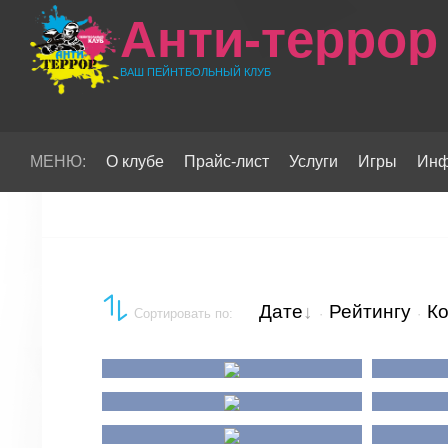
Анти-террор
ВАШ ПЕЙНТБОЛЬНЫЙ КЛУБ
МЕНЮ:
О клубе
Прайс-лист
Услуги
Игры
Инф
Дате
Рейтингу
К
Сортировать по
:
·
·