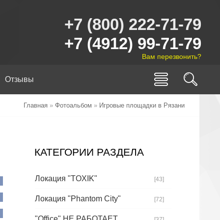
+7 (800) 222-71-79
+7 (4912) 99-71-79
Вам перезвонить?
Отзывы
Главная
»
Фотоальбом
»
Игровые площадки в Рязани
КАТЕГОРИИ РАЗДЕЛА
Локация "TOXIK"
[43]
Локация "Phantom City"
[72]
"Office" НЕ РАБОТАЕТ
[37]