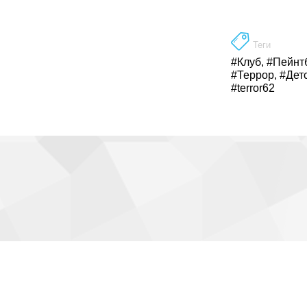
Теги
#Клуб
,
#Пейнт
#Террор
,
#Дет
#terror62