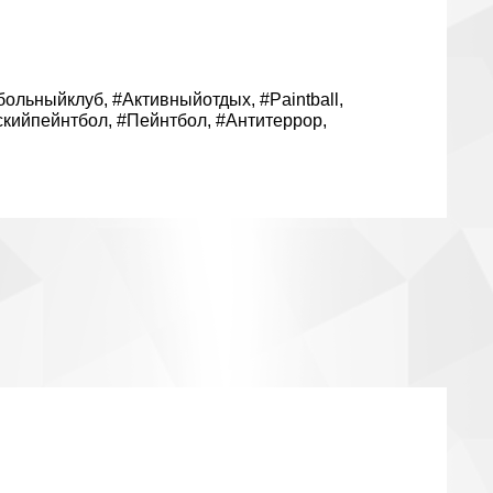
больныйклуб
,
#Активныйотдых
,
#Paintball
,
скийпейнтбол
,
#Пейнтбол
,
#Антитеррор
,