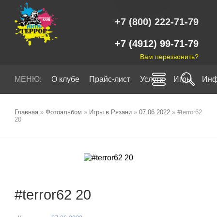
+7 (800) 222-71-79
+7 (4912) 99-71-79
Вам перезвонить?
МЕНЮ:
О клубе
Прайс-лист
Услуги
Игры
Инф
Главная
»
Фотоальбом
»
Игры в Рязани
»
07.06.2022
» #terror62
20
#terror62 20