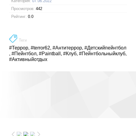
Категория:
07.06.2022
Просмотров:
442
Рейтинг:
0.0
Теги
#Террор
,
#terror62
,
#Антитеррор
,
#Детскийпейнтбол
,
#Пейнтбол
,
#Paintball
,
#Клуб
,
#Пейнтбольныйклуб
,
#Активныйотдых