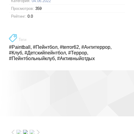
Категория:
04.06.2022
Просмотров:
359
Рейтинг:
0.0
Теги
#Paintball
,
#Пейнтбол
,
#terror62
,
#Антитеррор
,
#Клуб
,
#Детскийпейнтбол
,
#Террор
,
#Пейнтбольныйклуб
,
#Активныйотдых