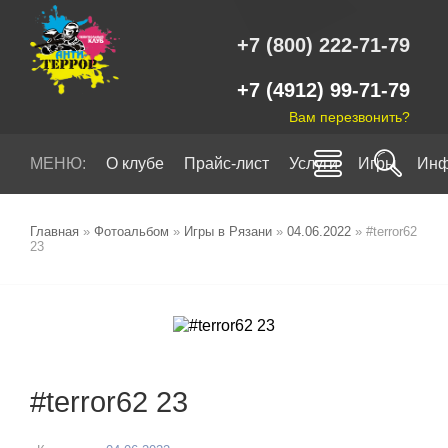
+7 (800) 222-71-79
+7 (4912) 99-71-79
Вам перезвонить?
МЕНЮ:
О клубе
Прайс-лист
Услуги
Игры
Инф
Главная
»
Фотоальбом
»
Игры в Рязани
»
04.06.2022
» #terror62
23
#terror62 23