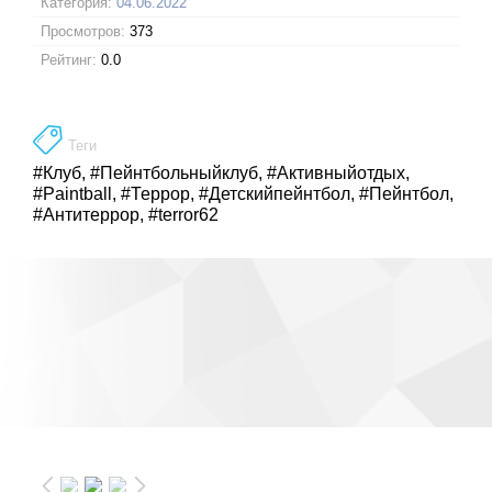
Категория:
04.06.2022
Просмотров:
373
Рейтинг:
0.0
Теги
#Клуб
,
#Пейнтбольныйклуб
,
#Активныйотдых
,
#Paintball
,
#Террор
,
#Детскийпейнтбол
,
#Пейнтбол
,
#Антитеррор
,
#terror62