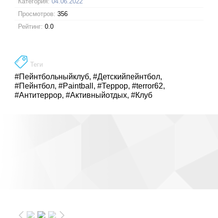
Категория:
04.06.2022
Просмотров:
356
Рейтинг:
0.0
Теги
#Пейнтбольныйклуб
,
#Детскийпейнтбол
,
#Пейнтбол
,
#Paintball
,
#Террор
,
#terror62
,
#Антитеррор
,
#Активныйотдых
,
#Клуб