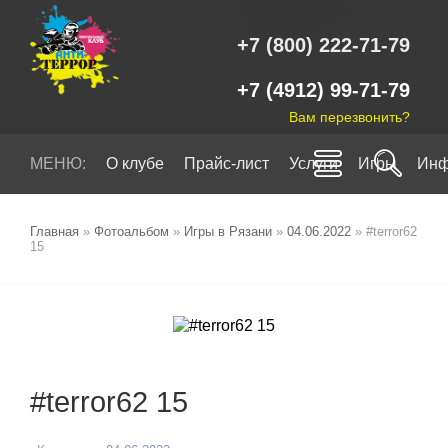
+7 (800) 222-71-79
+7 (4912) 99-71-79
Вам перезвонить?
МЕНЮ:
О клубе
Прайс-лист
Услуги
Игры
Инф
Главная
»
Фотоальбом
»
Игры в Рязани
»
04.06.2022
» #terror62
15
#terror62 15