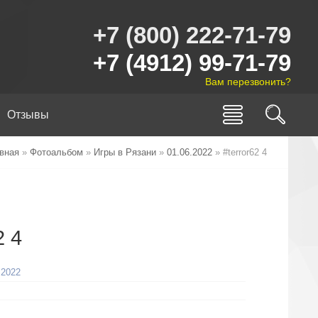
+7 (800) 222-71-79
+7 (4912) 99-71-79
Вам перезвонить?
Отзывы
вная
»
Фотоальбом
»
Игры в Рязани
»
01.06.2022
» #terror62 4
2 4
.2022