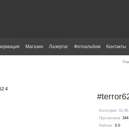
ормация
Магазин
Лазертаг
Фотоальбом
Контакты
Гла
#terror6
Категория:
01.06
Просмотров:
344
Рейтинг:
0.0