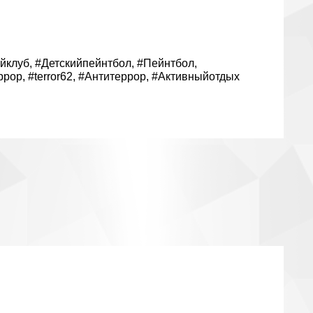
йклуб
,
#Детскийпейнтбол
,
#Пейнтбол
,
ррор
,
#terror62
,
#Антитеррор
,
#Активныйотдых