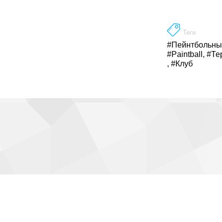
Теги
#Пейнтбольны
#Paintball
,
#Те
,
#Клуб