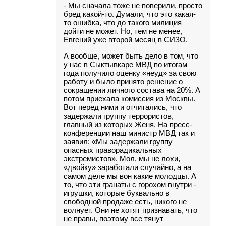
- Мы сначала тоже не поверили, просто
бред какой-то. Думали, что это какая-
то ошибка, что до такого милиция
дойти не может. Но, тем не менее,
Евгений уже второй месяц в СИЗО.
А вообще, может быть дело в том, что
у нас в Сыктывкаре МВД по итогам
года получило оценку «неуд» за свою
работу и было принято решение о
сокращении личного состава на 20%. А
потом приехала комиссия из Москвы.
Вот перед ними и отчитались, что
задержали группу террористов,
главный из которых Женя. На пресс-
конференции наш министр МВД так и
заявил: «Мы задержали группу
опасных праворадикальных
экстремистов». Мол, мы не лохи,
«двойку» заработали случайно, а на
самом деле мы вон какие молодцы. А
то, что эти гранаты с горохом внутри -
игрушки, которые буквально в
свободной продаже есть, никого не
волнует. Они не хотят признавать, что
не правы, поэтому все тянут