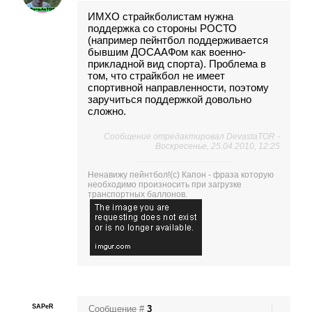
ИМХО страйкболистам нужна
поддержка со стороны РОСТО
(например пейнтбол поддерживается
бывшим ДОСААФом как военно-
прикладной вид спорта). Проблема в
том, что страйкбол не имеет
спортивной направленности, поэтому
заручиться поддержкой довольно
сложно.
Сообщение отредактировал
DevastaTOR
-
Воскресенье, 25.04.2010, 12:25
Ненавижу пейнтбол!(с) Капон - фраза которую
необходимо произносить при загрузке
транспортных баллонов.
SAPeR
Сообщение #
3