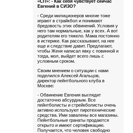
«СП»: - Как себя чувствует сейчас
Евгений в СИЗО?
- Среди милиционеров многие тоже
играют в страйкбол и понимают
бредовость этих обвинений. Условия у
него там нормальные, как у всех. А вот
родителям его тяжело. Мама постоянно
в истерике. Как рассказывают, на нее
еще и следствие давит. Предлагают,
чтобы Женя написал явку с повинной и
тогда, мол, выйдет всего лишь с
условным сроком.
Своим мнением о ситуации с нами
поделился Алексей Агальцов,
директор пейнтбольного клуба в
Москве:
- Обвинение Евгения выглядит
достаточно абсурдным. Все
пейнтболисты и стрейкболисты очень
активно используют пиротехнические
средства. Ими завалены все магазины.
Пейнтбольные гранаты продаются
открыто и имеют сертификацию.
Получается, что человек свободно