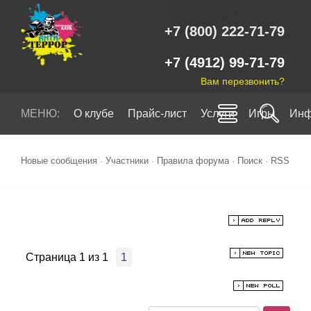
+7 (800) 222-71-79
+7 (4912) 99-71-79
Вам перезвонить?
МЕНЮ:
О клубе
Прайс-лист
Услуги
Игры
Инф
Новые сообщения
·
Участники
·
Правила форума
·
Поиск
·
RSS
Страница
1
из
1
1