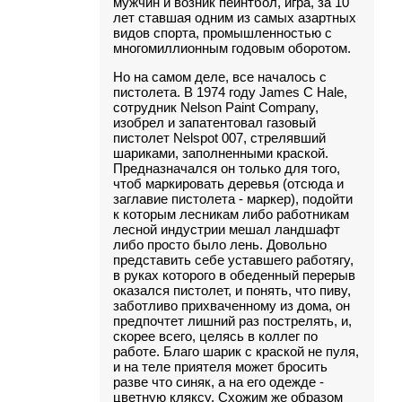
мужчин и возник пейнтбол, игра, за 10
лет ставшая одним из самых азартных
видов спорта, промышленностью с
многомиллионным годовым оборотом.
Но на самом деле, все началось с
пистолета. В 1974 году James C Hale,
сотрудник Nelson Paint Company,
изобрел и запатентовал газовый
пистолет Nelspot 007, стрелявший
шариками, заполненными краской.
Предназначался он только для того,
чтоб маркировать деревья (отсюда и
заглавие пистолета - маркер), подойти
к которым лесникам либо работникам
лесной индустрии мешал ландшафт
либо просто было лень. Довольно
представить себе уставшего работягу,
в руках которого в обеденный перерыв
оказался пистолет, и понять, что пиву,
заботливо прихваченному из дома, он
предпочтет лишний раз пострелять, и,
скорее всего, целясь в коллег по
работе. Благо шарик с краской не пуля,
и на теле приятеля может бросить
разве что синяк, а на его одежде -
цветную кляксу. Схожим же образом