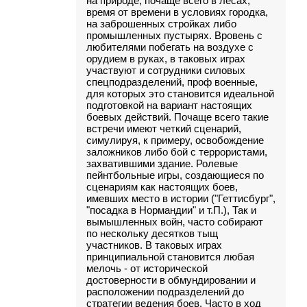
на природе, почаще всего в лесах,
время от времени в условиях городка,
на заброшенных стройках либо
промышленных пустырях. Вровень с
любителями побегать на воздухе с
орудием в руках, в таковых играх
участвуют и сотрудники силовых
спецподразделений, проф военные,
для которых это становится идеальной
подготовкой на вариант настоящих
боевых действий. Почаще всего такие
встречи имеют четкий сценарий,
симулируя, к примеру, освобождение
заложников либо бой с террористами,
захватившими здание. Ролевые
пейнтбольные игры, создающиеся по
сценариям как настоящих боев,
имевших место в истории ("Геттисбург",
"посадка в Нормандии" и т.П.), Так и
вымышленных войн, часто собирают
по нескольку десятков тыщ
участников. В таковых играх
принципиальной становится любая
мелочь - от исторической
достоверности в обмундировании и
расположении подразделений до
стратегии ведения боев. Часто в ход