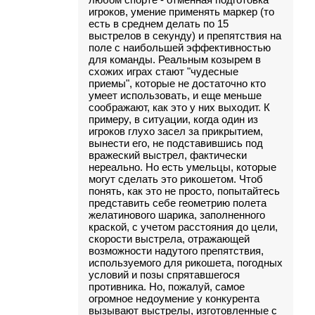
любом спорте - отменная подготовка
игроков, умение применять маркер (то
есть в среднем делать по 15
выстрелов в секунду) и препятствия на
поле с наибольшей эффективностью
для команды. Реальным козырем в
схожих играх стают "чудесные
приемы", которые не достаточно кто
умеет использовать, и еще меньше
соображают, как это у них выходит. К
примеру, в ситуации, когда один из
игроков глухо засел за прикрытием,
вынести его, не подставившись под
вражеский выстрел, фактически
нереально. Но есть умельцы, которые
могут сделать это рикошетом. Чтоб
понять, как это не просто, попытайтесь
представить себе геометрию полета
желатинового шарика, заполненного
краской, с учетом расстояния до цели,
скорости выстрела, отражающей
возможности надутого препятствия,
используемого для рикошета, погодных
условий и позы спрятавшегося
противника. Но, пожалуй, самое
огромное недоумение у конкурента
вызывают выстрелы, изготовленные с