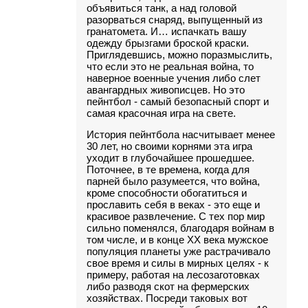
объявиться танк, а над головой
разорваться снаряд, выпущенный из
гранатомета. И… испачкать вашу
одежду брызгами броской краски.
Приглядевшись, можно поразмыслить,
что если это не реальная война, то
наверное военные учения либо слет
авангардных живописцев. Но это
пейнтбол - самый безопасный спорт и
самая красочная игра на свете.
История пейнтбола насчитывает менее
30 лет, но своими корнями эта игра
уходит в глубочайшее прошедшее.
Поточнее, в те времена, когда для
парней было разумеется, что война,
кроме способности обогатиться и
прославить себя в веках - это еще и
красивое развлечение. С тех пор мир
сильно поменялся, благодаря войнам в
том числе, и в конце ХХ века мужское
популяция планеты уже растрачивало
свое время и силы в мирных целях - к
примеру, работая на лесозаготовках
либо разводя скот на фермерских
хозяйствах. Посреди таковых вот