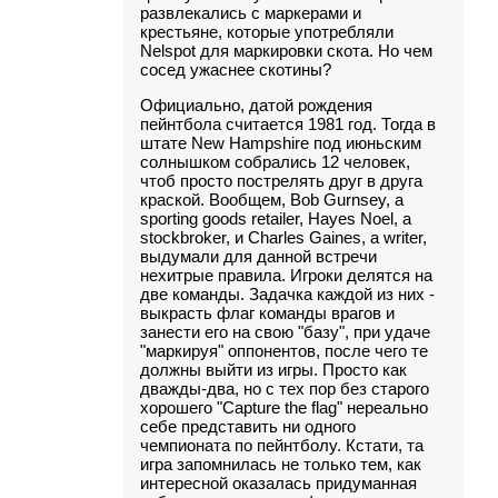
развлекались с маркерами и
крестьяне, которые употребляли
Nelspot для маркировки скота. Но чем
сосед ужаснее скотины?
Официально, датой рождения
пейнтбола считается 1981 год. Тогда в
штате New Hampshire под июньским
солнышком собрались 12 человек,
чтоб просто пострелять друг в друга
краской. Вообщем, Bob Gurnsey, a
sporting goods retailer, Hayes Noel, a
stockbroker, и Charles Gaines, a writer,
выдумали для данной встречи
нехитрые правила. Игроки делятся на
две команды. Задачка каждой из них -
выкрасть флаг команды врагов и
занести его на свою "базу", при удаче
"маркируя" оппонентов, после чего те
должны выйти из игры. Просто как
дважды-два, но с тех пор без старого
хорошего "Capture the flag" нереально
себе представить ни одного
чемпионата по пейнтболу. Кстати, та
игра запомнилась не только тем, как
интересной оказалась придуманная