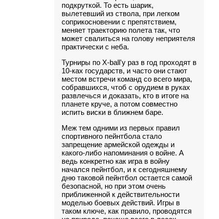
подкруткой. То есть шарик,
вылетевший из ствола, при легком
соприкосновении с препятствием,
меняет траекторию полета так, что
может свалиться на голову неприятеля
практически с неба.
Турниры по X-ball'у раз в год проходят в
10-ках государств, и часто они стают
местом встречи команд со всего мира,
собравшихся, чтоб с орудием в руках
развлечься и доказать, кто в итоге на
планете круче, а потом совместно
испить виски в ближнем баре.
Меж тем одними из первых правил
спортивного пейнтбола стало
запрещение армейской одежды и
какого-либо напоминания о войне. А
ведь конкретно как игра в войну
начался пейнтбол, и к сегодняшнему
дню таковой пейнтбол остается самой
безопасной, но при этом очень
приближенной к действительности
моделью боевых действий. Игры в
таком ключе, как правило, проводятся