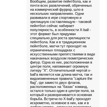
Вообщем, развитие пейнтбола, как и
почти всех развлечений, обреченных
на коммерческий фуррор, шло в
нескольких направлениях. Одни
развивали в игре спортивную и
зрелищную составляющую - таковой
пейнтбол сейчас набирает
популярность, в особенности Х-ball -
этот формат был придуман
специально для роста зрелищности
пейнтбола. Как и в традиционном
пейнтболе, матчи тут проходят на
ограниченных площадках с
искусственными препятствиями в виде
накачанных воздухом геометрических
фигур. Одна из них, расположенная в
центре поля, напоминает огромную
литеру "Х". Отличительной чертой х-
ball'а является как длина матча, так и
видоизмененные правила "capture the
flag", где заместо двух флагов,
расположенных на "базах" команд,
остался только один в центре поля, за
который и разворачивается основная
борьба. Встречи по Х-ball'у проходят
искрометно, основное в них, как и в