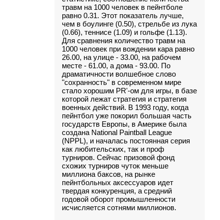
травм на 1000 человек в пейнтболе
равно 0.31. Этот показатель лучше,
чем в боулинге (0.50), стрельбе из лука
(0.66), теннисе (1.09) и гольфе (1.13).
Для сравнения количество травм на
1000 человек при вождении кара равно
26.00, на улице - 33.00, на рабочем
месте - 61.00, а дома - 93.00. По
драматичности волшебное слово
"сохранность" в современном мире
стало хорошим PR'-ом для игры, в базе
которой лежат стратегия и стратегия
военных действий. В 1993 году, когда
пейнтбол уже покорил большая часть
государств Европы, в Америке была
создана National Paintball League
(NPPL), и началась постоянная серия
как любительских, так и проф
турниров. Сейчас призовой фонд
схожих турниров чуток меньше
миллиона баксов, на рынке
пейнтбольных аксессуаров идет
твердая конкуренция, а средний
годовой оборот промышленности
исчисляется сотнями миллионов.