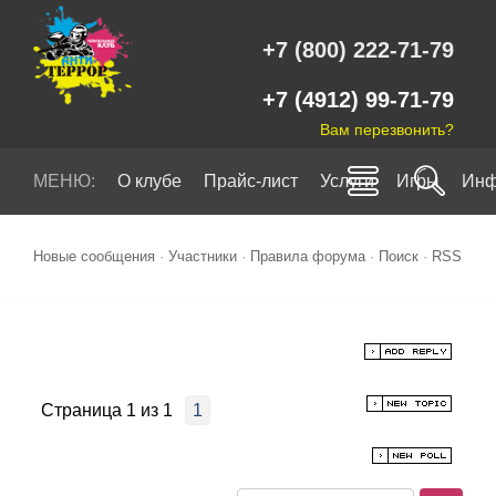
+7 (800) 222-71-79
+7 (4912) 99-71-79
Вам перезвонить?
МЕНЮ:
О клубе
Прайс-лист
Услуги
Игры
Инф
Новые сообщения
·
Участники
·
Правила форума
·
Поиск
·
RSS
Страница
1
из
1
1