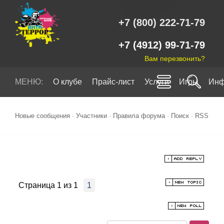
+7 (800) 222-71-79
+7 (4912) 99-71-79
Вам перезвонить?
МЕНЮ:
О клубе
Прайс-лист
Услуги
Игры
Инф
Новые сообщения
·
Участники
·
Правила форума
·
Поиск
·
RSS
Страница
1
из
1
1