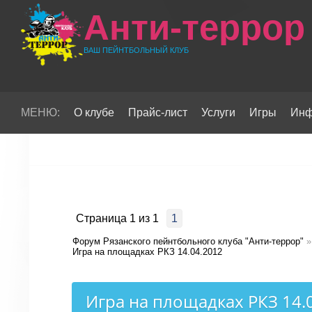
Анти-террор
ВАШ ПЕЙНТБОЛЬНЫЙ КЛУБ
МЕНЮ:
О клубе
Прайс-лист
Услуги
Игры
Инф
Страница
1
из
1
1
Форум Рязанского пейнтбольного клуба "Анти-террор"
»
Игра на площадках РКЗ 14.04.2012
Игра на площадках РКЗ 14.