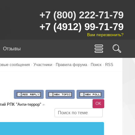
+7 (800) 222-71-79
+7 (4912) 99-71-79
Вам перезвонить?
Отзывы
овые сообщения
·
Участники
·
Правила форума
·
Поиск
·
RSS
тий РПК "Анти-террор"
»