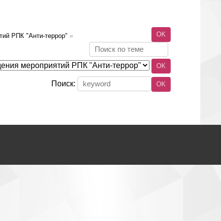
тий РПК "Анти-террор"
»
Поиск: