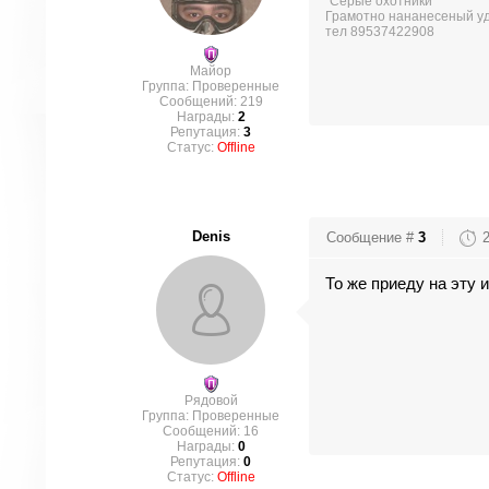
"Серые охотники"
Грамотно нананесеный уд
тел 89537422908
Майор
Группа: Проверенные
Сообщений:
219
Награды:
2
Репутация:
3
Статус:
Offline
Denis
Сообщение #
3
То же приеду на эту 
Рядовой
Группа: Проверенные
Сообщений:
16
Награды:
0
Репутация:
0
Статус:
Offline