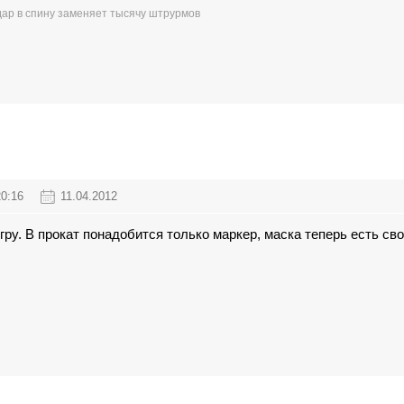
ар в спину заменяет тысячу штрурмов
20:16
11.04.2012
игру. В прокат понадобится только маркер, маска теперь есть сво