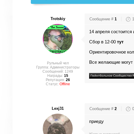
Trotskiy
Сообщение #
1
14 апреля состоится 
Сбор в 12-00
тут
Ориентировочное коли
Все желающие могут п
Рульный чел
Группа: Администраторы
Сообщений:
1249
Награды:
15
Репутация:
26
Статус:
Offline
Lexj31
Сообщение #
2
приеду