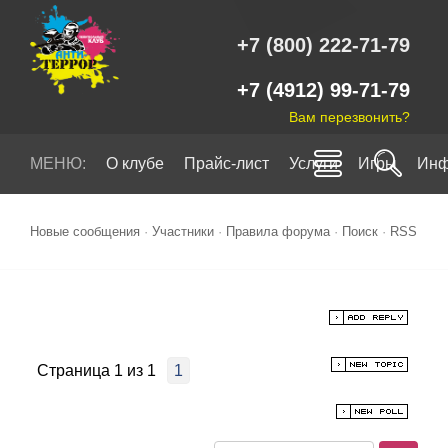
+7 (800) 222-71-79
+7 (4912) 99-71-79
Вам перезвонить?
МЕНЮ:
О клубе
Прайс-лист
Услуги
Игры
Инф
Новые сообщения
·
Участники
·
Правила форума
·
Поиск
·
RSS
Страница
1
из
1
1