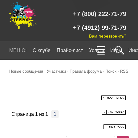
+7 (800) 222-71-79
+7 (4912) 99-71-79
Вам перезвонить?
МЕНЮ:
О клубе
Прайс-лист
Услуги
Игры
Инф
Новые сообщения
·
Участники
·
Правила форума
·
Поиск
·
RSS
Страница
1
из
1
1