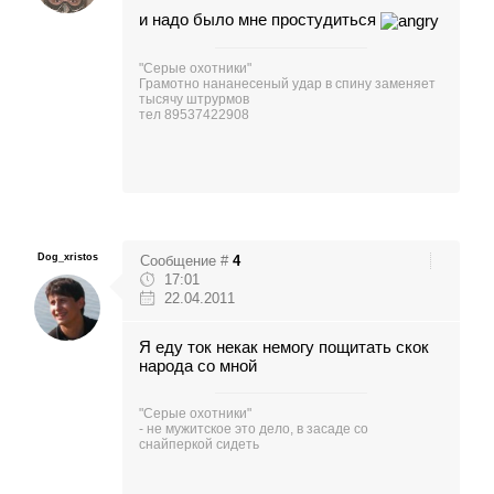
и надо было мне простудиться
"Серые охотники"
Грамотно нананесеный удар в спину заменяет
тысячу штрурмов
тел 89537422908
Dog_xristos
Сообщение #
4
17:01
22.04.2011
Я еду ток некак немогу пощитать скок
народа со мной
"Серые охотники"
- не мужитское это дело, в засаде со
снайперкой сидеть