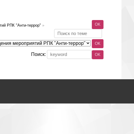
тий РПК "Анти-террор"
»
Поиск: