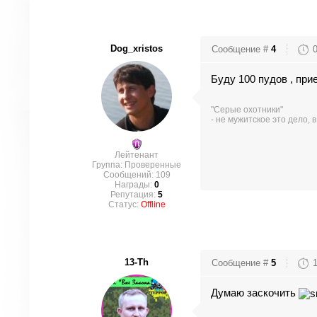
Dog_xristos
Сообщение #
4
Буду 100 пудов , при
"Серые охотники"
- не мужитское это дело, 
Лейтенант
Группа: Проверенные
Сообщений:
109
Награды:
0
Репутация:
5
Статус:
Offline
13-Th
Сообщение #
5
Думаю заскочить