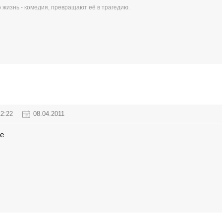
 жизнь - комедия, превращают её в трагедию.
12:22
08.04.2011
ье