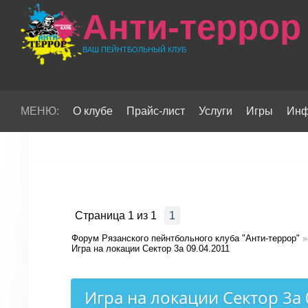
Анти-террор
ВАШ ПЕЙНТБОЛЬНЫЙ КЛУБ
МЕНЮ:
О клубе
Прайс-лист
Услуги
Игры
Инф
Страница
1
из
1
1
Форум Рязанского пейнтбольного клуба "Анти-террор"
»
Игра на локации Сектор 3а 09.04.2011
Игра на локации Сектор 3а 