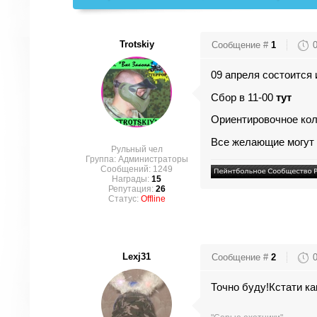
Trotskiy
Сообщение #
1
09 апреля состоится
Сбор в 11-00
тут
Ориентировочное коли
Все желающие могут п
Рульный чел
Группа: Администраторы
Сообщений:
1249
Награды:
15
Репутация:
26
Статус:
Offline
Lexj31
Сообщение #
2
Точно буду!Кстати ка