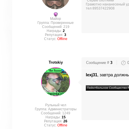
"Серые охотники"
Грамотно нананесеный уд
тел 89537422908
Майор
Группа: Проверенные
Сообщений:
219
Награды:
2
Репутация:
3
Статус:
Offline
Trotskiy
Сообщение #
3
lexj31
, завтра должны
Рульный чел
Группа: Администраторы
Сообщений:
1249
Награды:
15
Репутация:
26
Статус:
Offline