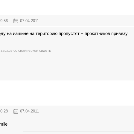
09:56
07.04.2011
еду на иашине на територию пропустят + прокатников привезу
в засаде со снайперкой сидеть
10:28
07.04.2011