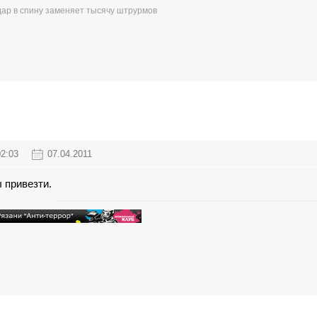
ар в спину заменяет тысячу штрурмов
02:03
07.04.2011
 привезти.