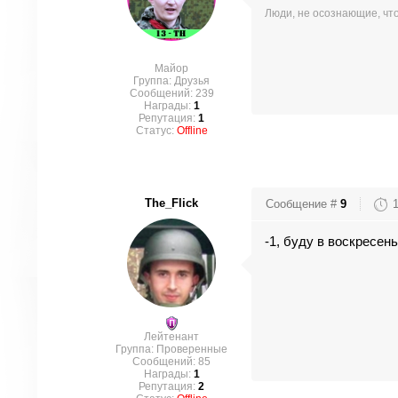
Люди, не осознающие, что
Майор
Группа: Друзья
Сообщений:
239
Награды:
1
Репутация:
1
Статус:
Offline
The_Flick
Сообщение #
9
-1, буду в воскресен
Лейтенант
Группа: Проверенные
Сообщений:
85
Награды:
1
Репутация:
2