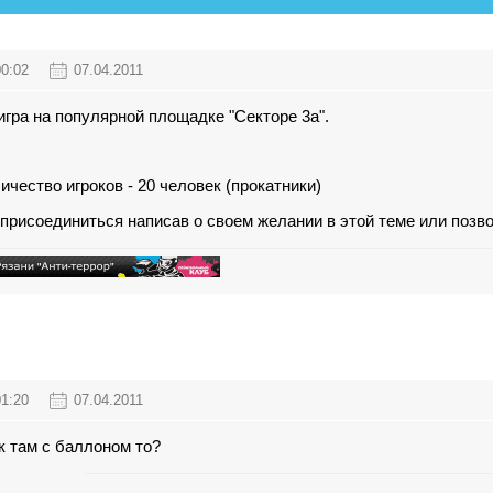
00:02
07.04.2011
 игра на популярной площадке
"Секторе 3а"
.
чество игроков - 20 человек (прокатники)
рисоединиться написав о своем желании в этой теме или позвон
01:20
07.04.2011
к там с баллоном то?