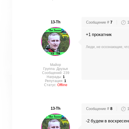
13-Th
Сообщение #
7
+1 прокатник
Люди, не осознающие, что
Майор
Группа: Друзья
Сообщений:
239
Награды:
1
Репутация:
1
Статус:
Offline
13-Th
Сообщение #
8
-2 будем в воскресен