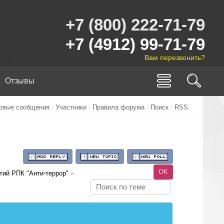
+7 (800) 222-71-79
+7 (4912) 99-71-79
Вам перезвонить?
Отзывы
овые сообщения
·
Участники
·
Правила форума
·
Поиск
·
RSS
тий РПК "Анти-террор"
»