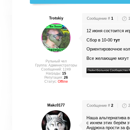
Trotskiy
Сообщение #
1
12 июня состоится иг
Сбор в 10-00
тут
Ориентировочное коли
Все желающие могут п
Рульный чел
Группа: Администраторы
Сообщений:
1249
Награды:
15
Репутация:
26
Статус:
Offline
Makc0177
Сообщение #
2
Наша альтернатива 
с ихнем этих берём эт
Андрюха прости за ф