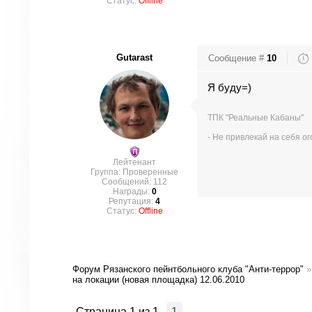
Статус:
Offline
Gutarast
Сообщение #
10
Я буду=)
ТПК "Реальные Кабаны"
- Не привлекай на себя о
Лейтенант
Группа: Проверенные
Сообщений:
112
Награды:
0
Репутация:
4
Статус:
Offline
Форум Рязанского пейнтбольного клуба "Анти-террор"
»
на локации (новая площадка) 12.06.2010
Страница
1
из
1
1