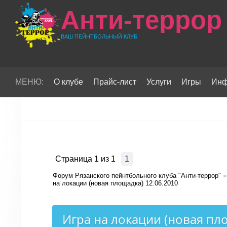
Анти-террор
ВАШ ПЕЙНТБОЛЬНЫЙ КЛУБ
МЕНЮ:
О клубе
Прайс-лист
Услуги
Игры
Инф
Страница
1
из
1
1
Форум Рязанского пейнтбольного клуба "Анти-террор"
»
на локации (новая площадка) 12.06.2010
Игра на локации (новая пл