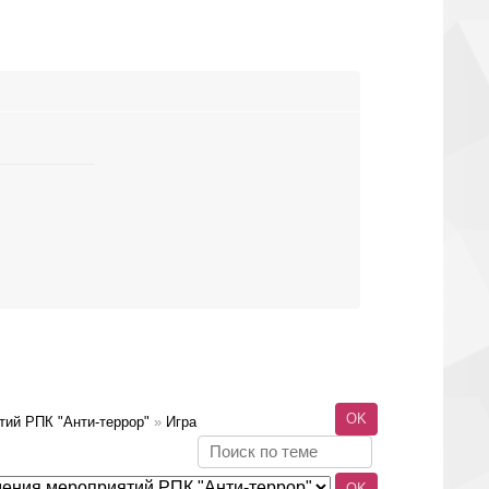
тий РПК "Анти-террор"
»
Игра