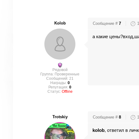
Kolob
Сообщение #
7
а какие цены?вход,
Рядовой
Группа: Проверенные
Сообщений:
21
Награды:
0
Репутация:
0
Статус:
Offline
Trotskiy
Сообщение #
8
kolob
, ответил в личк