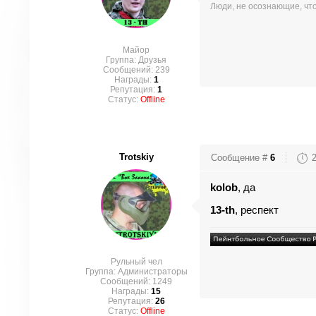
Люди, не осознающие, что
Майор
Группа: Друзья
Сообщений:
239
Награды:
1
Репутация:
1
Статус:
Offline
Trotskiy
Сообщение #
6
kolob
, да
13-th
, респект
Рульный чел
Группа: Администраторы
Сообщений:
1249
Награды:
15
Репутация:
26
Статус:
Offline