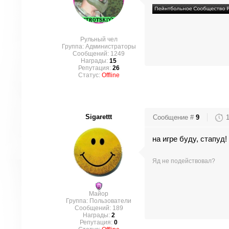
Рульный чел
Группа: Администраторы
Сообщений:
1249
Награды:
15
Репутация:
26
Статус:
Offline
Sigarettt
Сообщение #
9
на игре буду, стапуд!
Яд не подействовал?
Майор
Группа: Пользователи
Сообщений:
189
Награды:
2
Репутация:
0