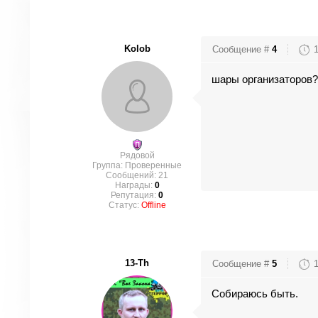
Kolob
Сообщение #
4
шары организаторов?
Рядовой
Группа: Проверенные
Сообщений:
21
Награды:
0
Репутация:
0
Статус:
Offline
13-Th
Сообщение #
5
Собираюсь быть.