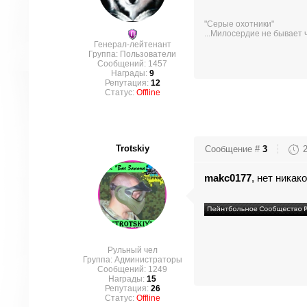
"Серые охотники"
...Милосердие не бывает 
Генерал-лейтенант
Группа: Пользователи
Сообщений:
1457
Награды:
9
Репутация:
12
Статус:
Offline
Trotskiy
Сообщение #
3
makc0177
, нет никак
Рульный чел
Группа: Администраторы
Сообщений:
1249
Награды:
15
Репутация:
26
Статус:
Offline