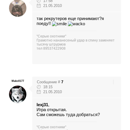
17:58
21.05.2010
так рекрутеров еще принимают?я
поеду!!
"Серые охотники"
Грамотно нананесеный удар в спину заменяет
тысячу штрурмов
тел 89537422908
Makc0177
Сообщение #
7
18:15
21.05.2010
lexj31
,
Игра открытая.
Сам сможешь туда добраться?
"Серые охотники"