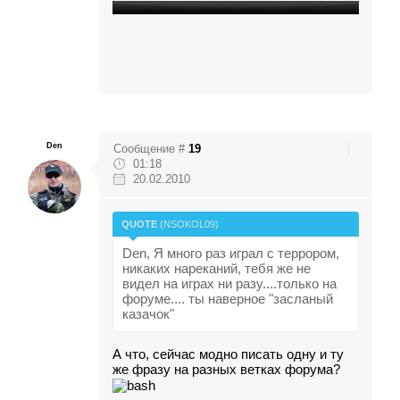
Den
Сообщение #
19
01:18
20.02.2010
QUOTE
(
NSOKOL09
)
Den, Я много раз играл с террором,
никаких нареканий, тебя же не
видел на играх ни разу....только на
форуме.... ты наверное "засланый
казачок"
А что, сейчас модно писать
одну и ту
же фразу
на разных ветках форума?