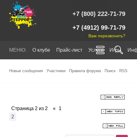
+7 (800) 222-71-79
+7 (4912) 99-71-79
Вам перезвонить?
МЕНЮ:
О клубе
Прайс-лист
Услуги
Игры
Инф
Новые сообщения
·
Участники
·
Правила форума
·
Поиск
·
RSS
Страница
2
из
2
«
1
2