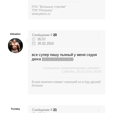
РПС "Вольные стрелки"
ТПК "Рязанец"
www.pbrzn.ru
Abbadon
Сообщение #
20
05:57
20.02.2010
все супер пишу пьяный у меня седня
дюха )))))))))))))))))))))))))
Сообщение отредактировал
abbadon
-
Суббота, 20.02.2010, 06:00
В раю конечно климат хороший но в Аду друзей
больше
Trotskiy
Сообщение #
21