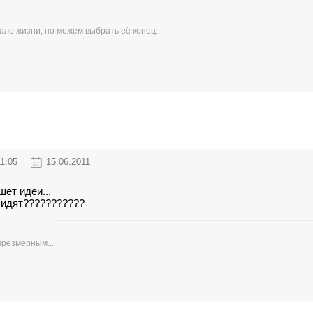
ло жизни, но можем выбрать её конец...
11:05
15.06.2011
шет идеи...
 сидят???????????
чрезмерным...