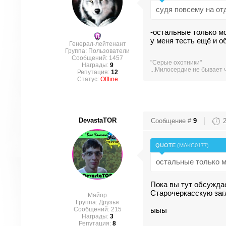
судя повсему на о
-остальные только м
у меня тесть ещё и 
Генерал-лейтенант
Группа: Пользователи
Сообщений:
1457
"Серые охотники"
Награды:
9
...Милосердие не бывает 
Репутация:
12
Статус:
Offline
DevastaTOR
Сообщение #
9
QUOTE
(
MAKC0177
)
остальные только 
Пока вы тут обсуждае
Старочеркасскую загл
Майор
Группа: Друзья
Сообщений:
215
ыыы
Награды:
3
Репутация:
8