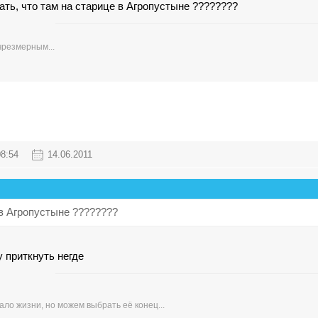
ать, что там на старице в Агропустыне ????????
чрезмерным...
08:54
14.06.2011
 в Агропустыне ????????
у приткнуть негде
ло жизни, но можем выбрать её конец...