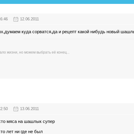
16:46
12.06.2011
ых,думаем куда сорватся,да и рецепт какой нибудь новый шаш
ло жизни, но можем выбрать её конец...
22:50
13.06.2011
сто мяса на шашлык супер
сто лет ни где не был