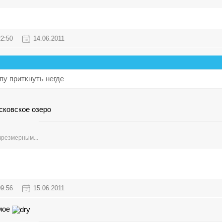
22:50
14.06.2011
пу приткнуть негде
ссковское озеро
чрезмерным...
09:56
15.06.2011
амое