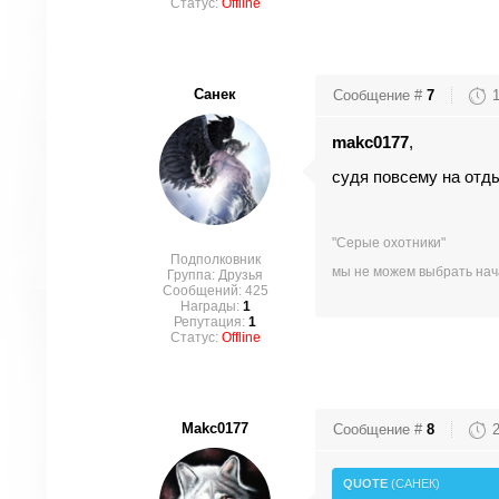
Статус:
Offline
Санек
Сообщение #
7
makc0177
,
судя повсему на отд
"Серые охотники"
Подполковник
мы не можем выбрать нача
Группа: Друзья
Сообщений:
425
Награды:
1
Репутация:
1
Статус:
Offline
Makc0177
Сообщение #
8
QUOTE
(
САНЕК
)