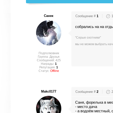
Санек
Сообщение #
1
собрались на на отд
"Серые охотники"
мы не можем выбрать нача
Подполковник
Группа: Друзья
Сообщений:
425
Награды:
1
Репутация:
1
Статус:
Offline
Makc0177
Сообщение #
2
Саня, форелька в ме
- место дача
- а водоём местный, 