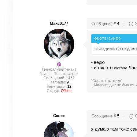
Makc0177
Сообщение #
4
QUOTE
(
САНЕК
)
съездили на оку, жо
- верю
- и так что имеем Ла
Генерал-лейтенант
Группа: Пользователи
Сообщений:
1457
"Серые охотники"
Награды:
9
...Милосердие не бывает 
Репутация:
12
Статус:
Offline
Санек
Сообщение #
5
я думаю там тоже с