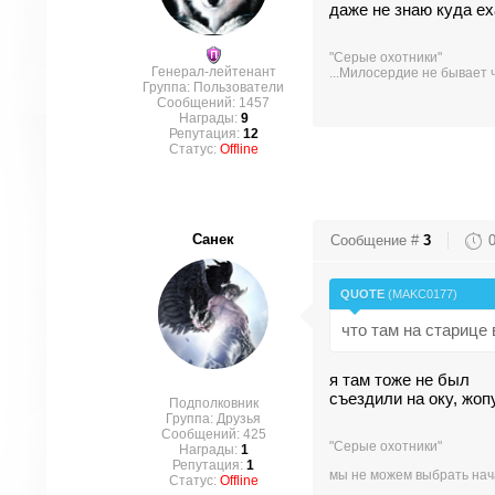
даже не знаю куда ех
"Серые охотники"
Генерал-лейтенант
...Милосердие не бывает 
Группа: Пользователи
Сообщений:
1457
Награды:
9
Репутация:
12
Статус:
Offline
Санек
Сообщение #
3
QUOTE
(
MAKC0177
)
что там на старице
я там тоже не был
съездили на оку, жоп
Подполковник
Группа: Друзья
Сообщений:
425
"Серые охотники"
Награды:
1
Репутация:
1
мы не можем выбрать нача
Статус:
Offline