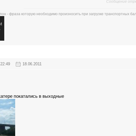
Сообщение отр
пон - фраза которую необходимо произносить при загрузке транспортных ба
22:49
18.06.2011
 катере покатались в выходные