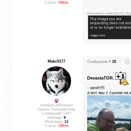
Статус:
Offline
Ненавижу пейнтбол!(с) Ка
Makc0177
Сообщение #
10
DevastaTOR
,
- зачёт!!!
а вот мы с сыном на
Генерал-лейтенант
Группа: Пользователи
Сообщений:
1457
Награды:
9
Репутация:
12
Статус:
Offline