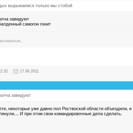
тдых вырываемся только мы стобой
олча завидуют
обалденный самогон гонит
чрезмерным...
22:32
17.06.2011
молча завидуют
те, некоторые уже давно пол Роствоской области объездили, и в
янули.... И при этом свои командировочные дела сделать.