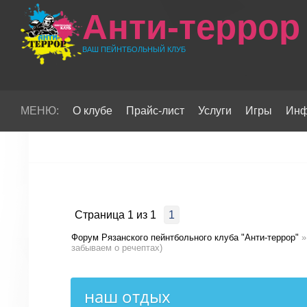
Анти-террор
ВАШ ПЕЙНТБОЛЬНЫЙ КЛУБ
МЕНЮ:
О клубе
Прайс-лист
Услуги
Игры
Инф
Страница
1
из
1
1
Форум Рязанского пейнтбольного клуба "Анти-террор"
»
забываем о речептах)
наш отдых