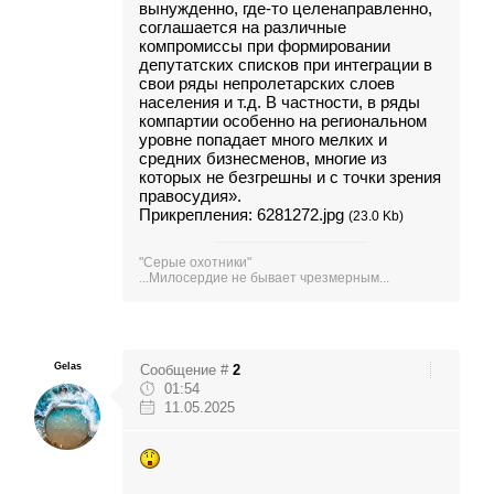
вынужденно, где-то целенаправленно,
соглашается на различные
компромиссы при формировании
депутатских списков при интеграции в
свои ряды непролетарских слоев
населения и т.д. В частности, в ряды
компартии особенно на региональном
уровне попадает много мелких и
средних бизнесменов, многие из
которых не безгрешны и с точки зрения
правосудия».
Прикрепления:
6281272.jpg
(23.0 Kb)
"Серые охотники"
...Милосердие не бывает чрезмерным...
Gelas
Сообщение #
2
01:54
11.05.2025