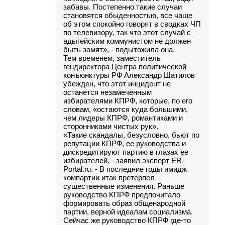
забавы. Постепенно такие случаи
становятся обыденностью, все чаще
об этом спокойно говорят в сводках ЧП
по телевизору, так что этот случай с
адыгейским коммунистом не должен
быть замят», - подытожила она.
Тем временем, заместитель
гендиректора Центра политической
конъюнктуры РФ Александр Шатилов
убежден, что этот инцидент не
останется незамеченным
избирателями КПРФ, которые, по его
словам, «остаются куда большими,
чем лидеры КПРФ, романтиками и
сторонниками чистых рук».
«Такие скандалы, безусловно, бьют по
репутации КПРФ, ее руководства и
дискредитируют партию в глазах ее
избирателей, - заявил эксперт ER-
Portal.ru. - В последние годы имидж
компартии итак претерпел
существенные изменения. Раньше
руководство КПРФ предпочитало
формировать образ общенародной
партии, верной идеалам социализма.
Сейчас же руководство КПРФ где-то