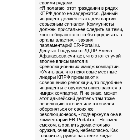
своими рядами.
«Я полагаю, этот гражданин в рядах
КПРФ долго не задержится. Данный
инцидент должен стать для партии
серьезным сигналом. Коммунисты
должны пристальнее следить за теми,
кого собираются от себя продвигать в
органы власти», - заявил
парламентарий ER-Portal.ru.
Депутат Госдумы от ЛДПР Елена
Афанасьева считает, что этот случай
вполне вписывается в
«революционный» имидж компартии.
«Учитывая, что некоторые местные
лидеры КПРФ призывают к
совершению революции, то подобные
инциденты с оружием вписываются в
имидж компартии. Я не знаю, может
этот адыгейский деятель там тоже
революцию готовил или готовился
обороняться от своих же
революционеров, - подчеркнула она в
комментарии ER-Portal.ru. - Но смех
смехом, а хранить дома столько
оружия, очевидно, небезопасно. Как
говорится, ружье на стенке когда-