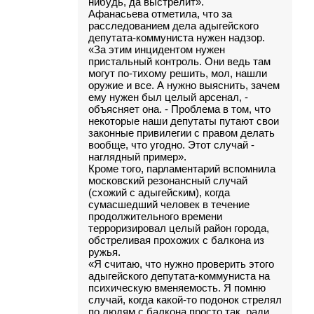
нибудь, да выстрелит».
Афанасьева отметила, что за
расследованием дела адыгейского
депутата-коммуниста нужен надзор.
«За этим инцидентом нужен
пристальный контроль. Они ведь там
могут по-тихому решить, мол, нашли
оружие и все. А нужно выяснить, зачем
ему нужен был целый арсенал, -
объясняет она. - Проблема в том, что
некоторые наши депутаты путают свои
законные привилегии с правом делать
вообще, что угодно. Этот случай -
наглядный пример».
Кроме того, парламентарий вспомнила
московский резонансный случай
(схожий с адыгейским), когда
сумасшедший человек в течение
продолжительного времени
терроризировал целый район города,
обстреливая прохожих с балкона из
ружья.
«Я считаю, что нужно проверить этого
адыгейского депутата-коммуниста на
психическую вменяемость. Я помню
случай, когда какой-то подонок стрелял
по людям с балкона просто так, ради