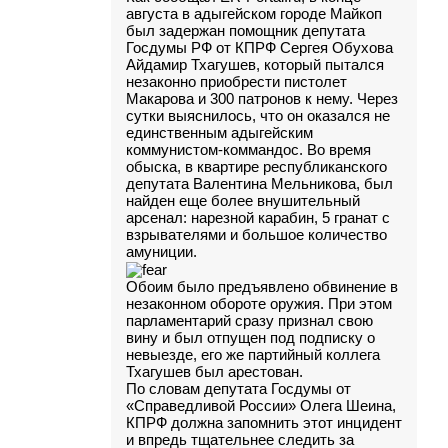
августа в адыгейском городе Майкоп
был задержан помощник депутата
Госдумы РФ от КПРФ Сергея Обухова
Айдамир Тхагушев, который пытался
незаконно приобрести пистолет
Макарова и 300 патронов к нему. Через
сутки выяснилось, что он оказался не
единственным адыгейским
коммунистом-коммандос. Во время
обыска, в квартире республиканского
депутата Валентина Мельникова, был
найден еще более внушительный
арсенал: нарезной карабин, 5 гранат с
взрывателями и большое количество
амуниции.
Обоим было предъявлено обвинение в
незаконном обороте оружия. При этом
парламентарий сразу признал свою
вину и был отпущен под подписку о
невыезде, его же партийный коллега
Тхагушев был арестован.
По словам депутата Госдумы от
«Справедливой России» Олега Шеина,
КПРФ должна запомнить этот инцидент
и впредь тщательнее следить за