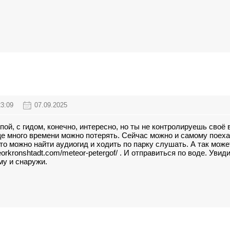
23:09
07.09.2025
пой, с гидом, конечно, интересно, но ты не контролируешь своё 
е много времени можно потерять. Сейчас можно и самому поеха
о можно найти аудиогид и ходить по парку слушать. А так може
eorkronshtadt.com/meteor-petergof/
. И отправиться по воде. Увиди
у и снаружи.