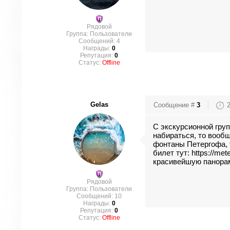
Рядовой
Группа: Пользователи
Сообщений:
4
Награды:
0
Репутация:
0
Статус:
Offline
Gelas
Сообщение #
3
С экскурсионной груп
набираться, то вообщ
фонтаны Петергофа, т
билет тут:
https://met
красивейшую панорам
Рядовой
Группа: Пользователи
Сообщений:
10
Награды:
0
Репутация:
0
Статус:
Offline