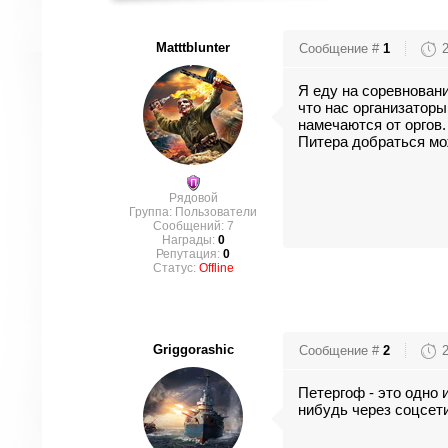
Matttblunter
Сообщение #
1
Я еду на соревновани
что нас организаторы
намечаются от оргов.
Питера добраться мо
Рядовой
Группа: Пользователи
Сообщений:
7
Награды:
0
Репутация:
0
Статус:
Offline
Griggorashic
Сообщение #
2
Петергоф - это одно 
нибудь через соцсети