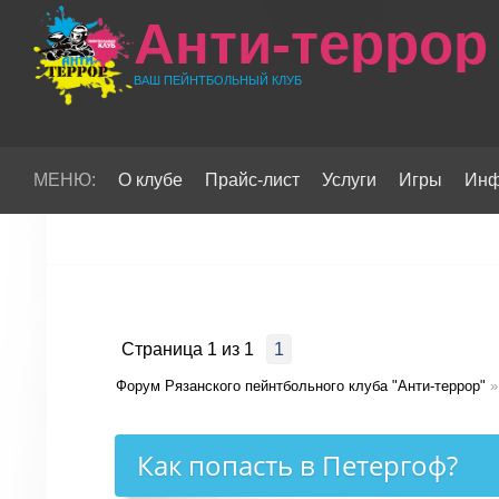
Анти-террор
ВАШ ПЕЙНТБОЛЬНЫЙ КЛУБ
МЕНЮ:
О клубе
Прайс-лист
Услуги
Игры
Инф
Страница
1
из
1
1
Форум Рязанского пейнтбольного клуба "Анти-террор"
»
Как попасть в Петергоф?