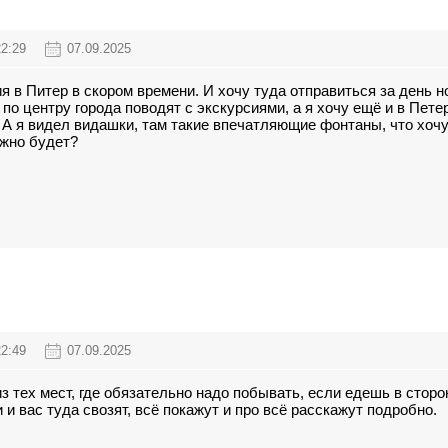
22:29
07.09.2025
я в Питер в скором времени. И хочу туда отправиться за день 
 по центру города поводят с экскурсиями, а я хочу ещё и в Пет
 А я видел видашки, там такие впечатляющие фонтаны, что хочу 
жно будет?
22:49
07.09.2025
из тех мест, где обязательно надо побывать, если едешь в стор
 и вас туда свозят, всё покажут и про всё расскажут подробно.