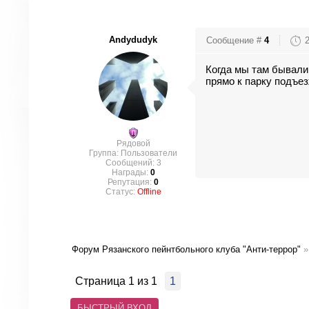
Andydudyk
Сообщение #
4
Когда мы там бывали 
прямо к парку подъе
Рядовой
Группа: Пользователи
Сообщений:
3
Награды:
0
Репутация:
0
Статус:
Offline
Форум Рязанского пейнтбольного клуба "Анти-террор"
»
Страница
1
из
1
1